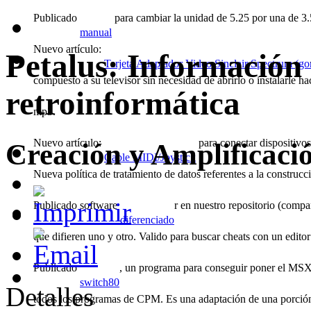
Publicado
para cambiar la unidad de 5.25 por una de 
manual
Nuevo artículo:
Petalus: Información
Tarjeta Adaptador Video Sinclair Spectrum (go
compuesto a su televisor sin necesidad de abrirlo o instalarle 
retroinformática
mp3.
Nuevo artículo:
para conectar dispositiv
Creación y Amplificaci
Cable MIDI/Joystick
Nueva política de tratamiento de datos referentes a la construcc
Publicado software
r en nuestro repositorio (compa
diferenciado
que difieren uno y otro. Valido para buscar cheats con un edit
Publicado
, un programa para conseguir poner el M
switch80
Detalles
todos los programas de CPM. Es una adaptación de una porción