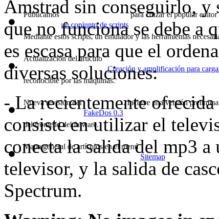
Amstrad sin conseguirlo, y 
Publicamos
para cruzar el popular edit
que no funciona se debe a q
un conjunto de scripts
Mediante estos scripts, un emulador y las herramientas necesar
es escasa para que el ordena
Actualización del artículo "
diversas soluciones:
Creación y amplificación para carg
reconocible por las máquinas.
- La recientemente ofrecida
Nueva revisión del
. Incluye una versión prelimin
FakeDos 0.3
consiste en utilizar el tele
del frontend del fatware.
conecta la salida del mp3 a
Mapa general de artículos en el menú
.
Sitemap
televisor, y la salida de ca
Spectrum.