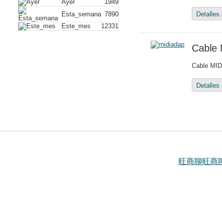
Ayer
1949
Esta_semana
7890
Detalles
Este_mes
12331
Cable
Cable MID
Detalles
旺商聊
旺商