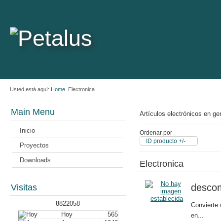
Usted está aquí:
Home
Electronica
Main Menu
Artículos electrónicos en ge
Inicio
Ordenar por
ID producto +/-
Proyectos
Downloads
Electronica
desco
Visitas
8822058
Convierte
Hoy
565
en...